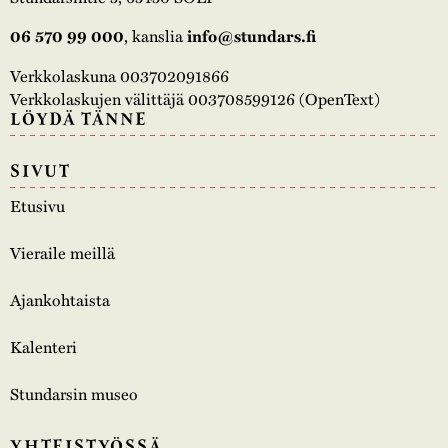
06 570 99 000
, kanslia
info@stundars.fi
Verkkolaskuna 003702091866
Verkkolaskujen välittäjä 003708599126 (OpenText)
LÖYDÄ TÄNNE
SIVUT
Etusivu
Vieraile meillä
Ajankohtaista
Kalenteri
Stundarsin museo
YHTEISTYÖSSÄ