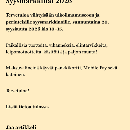
Syysmarkkinat 2026
Varaa tilat
Vaellusreitti
YSTÄVÄT
Rakennukset
Jarl Hemmer
Tervetuloa viihtyisään ulkoilmamuseoon ja
Saavutettavuus
Markkinat
Rakennusperintö
perinteisille syysmarkkinoille, sunnuntaina 20.
syyskuuta 2026 klo 10–15.
Kestävä kehitys
Vuosikertomukset
Museokokoelmat
Turvallisuus
Vuoden Gunnar
Paikallisia tuotteita, vihanneksia, elintarvikkeita,
Museopedagogiikka
leipomotuotteita, käsitöitä ja paljon muuta!
Yhteystiedot
Käsityö
Maksuvälineinä käyvät pankkikortti, Mobile Pay sekä
Projektit
käteinen.
Tervetuloa!
Lisää tietoa tulossa.
Jaa artikkeli