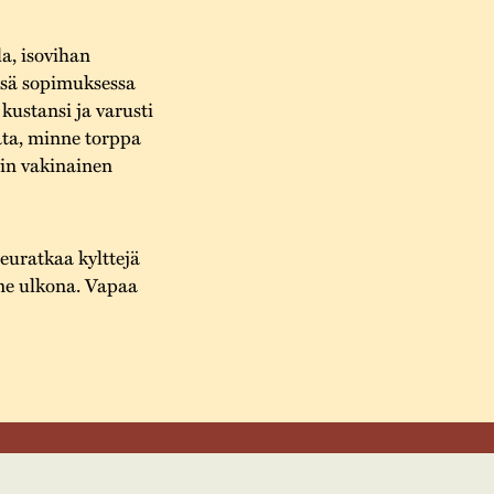
a, isovihan
essä sopimuksessa
kustansi ja varusti
ta, minne torppa
iin vakinainen
Seuratkaa kylttejä
me ulkona. Vapaa