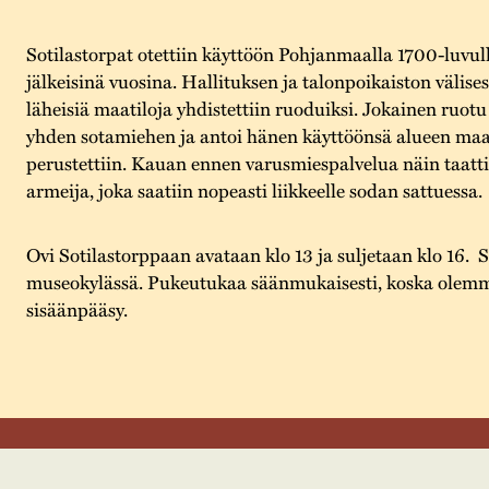
Sotilastorpat otettiin käyttöön Pohjanmaalla 1700-luvull
jälkeisinä vuosina. Hallituksen ja talonpoikaiston välis
läheisiä maatiloja yhdistettiin ruoduiksi. Jokainen ruotu 
yhden sotamiehen ja antoi hänen käyttöönsä alueen maa
perustettiin. Kauan ennen varusmiespalvelua näin taatt
armeija, joka saatiin nopeasti liikkeelle sodan sattuessa.
Ovi Sotilastorppaan avataan klo 13 ja suljetaan klo 16. 
museokylässä. Pukeutukaa säänmukaisesti, koska olem
sisäänpääsy.