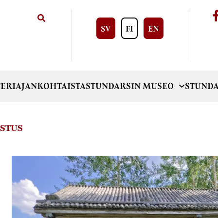
SV
FI
EN
ERI
AJANKOHTAISTA
STUNDARSIN MUSEO
STUNDA
ASTUS