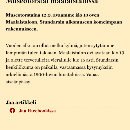
Museotorstai maalaistalossa
Varaa tilat
Vaellusreitti
YSTÄVÄT
Rakennukset
Jarl Hemmer
Museotorstaina 12.3. avaamme klo 13 oven
Saavutettavuus
Markkinat
Rakennusperintö
Maalaistaloon, Stundarsin ulkomuseon komeimpaan
rakennukseen.
Kestävä kehitys
Vuosikertomukset
Museokokoelmat
Turvallisuus
Vuoden Gunnar
Vuoden alku on ollut melko kylmä, joten sytytämme
Museopedagogiikka
lämpimän tulen takkaan. Maalaistalon ovi avataan klo 13
Yhteystiedot
ja olette tervetulleita vierailulle klo 15 asti. Stundarsin
Käsityö
henkilökunta on paikalla, vastaamassa kysymyksiin
Projektit
arkielämästä 1800-luvun hirsitaloissa. Vapaa
sisäänpääsy.
Jaa artikkeli
Jaa Facebookissa