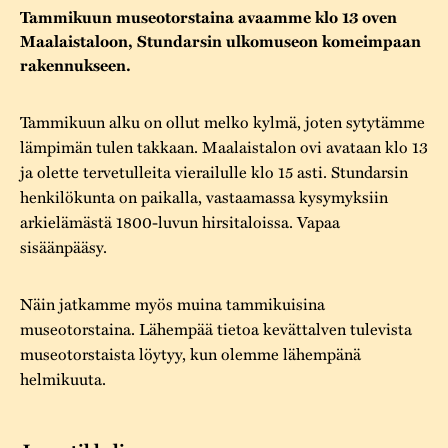
Varaa tilat
Vaellusreitti
YSTÄVÄT
Tammikuun museotorstaina avaamme klo 13 oven
Rakennukset
Jarl Hemmer
Maalaistaloon, Stundarsin ulkomuseon komeimpaan
Saavutettavuus
Markkinat
rakennukseen.
Rakennusperintö
Kestävä kehitys
Vuosikertomukset
Museokokoelmat
Tammikuun alku on ollut melko kylmä, joten sytytämme
lämpimän tulen takkaan. Maalaistalon ovi avataan klo 13
Turvallisuus
Vuoden Gunnar
Museopedagogiikka
ja olette tervetulleita vierailulle klo 15 asti. Stundarsin
Yhteystiedot
henkilökunta on paikalla, vastaamassa kysymyksiin
Käsityö
arkielämästä 1800-luvun hirsitaloissa. Vapaa
sisäänpääsy.
Projektit
Näin jatkamme myös muina tammikuisina
museotorstaina. Lähempää tietoa kevättalven tulevista
museotorstaista löytyy, kun olemme lähempänä
helmikuuta.