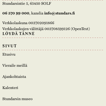
Stundarsintie 5, 65450 SOLF
, kanslia
06 570 99 000
info@stundars.fi
Verkkolaskuna 003702091866
Verkkolaskujen välittäjä 003708599126 (OpenText)
LÖYDÄ TÄNNE
SIVUT
Etusivu
Vieraile meillä
Ajankohtaista
Kalenteri
Stundarsin museo