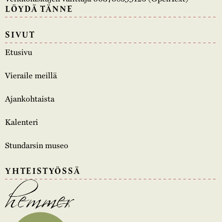
LÖYDÄ TÄNNE
SIVUT
Etusivu
Vieraile meillä
Ajankohtaista
Kalenteri
Stundarsin museo
YHTEISTYÖSSÄ