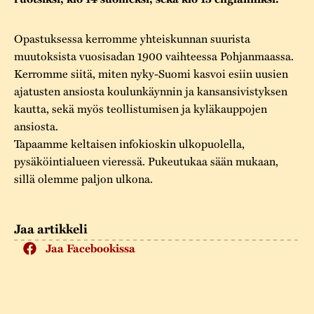
Varaa tilat
Vaellusreitti
YSTÄVÄT
Rakennukset
Jarl Hemmer
Opastuksessa kerromme yhteiskunnan suurista
Saavutettavuus
Markkinat
Rakennusperintö
muutoksista vuosisadan 1900 vaihteessa Pohjanmaassa.
Kestävä kehitys
Kerromme siitä, miten nyky-Suomi kasvoi esiin uusien
Vuosikertomukset
Museokokoelmat
ajatusten ansiosta koulunkäynnin ja kansansivistyksen
Turvallisuus
kautta, sekä myös teollistumisen ja kyläkauppojen
Vuoden Gunnar
Museopedagogiikka
ansiosta.
Yhteystiedot
Tapaamme keltaisen infokioskin ulkopuolella,
Käsityö
pysäköintialueen vieressä. Pukeutukaa sään mukaan,
Projektit
sillä olemme paljon ulkona.
Jaa artikkeli
Jaa Facebookissa