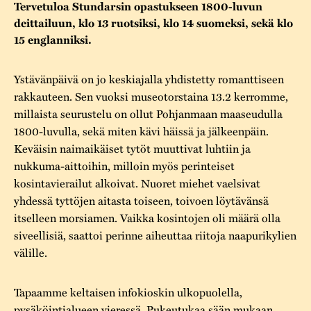
Tervetuloa Stundarsin opastukseen 1800-luvun
Varaa tilat
Vaellusreitti
YSTÄVÄT
Rakennukset
deittailuun, klo 13 ruotsiksi, klo 14 suomeksi, sekä klo
Jarl Hemmer
15 englanniksi.
Saavutettavuus
Markkinat
Rakennusperintö
Kestävä kehitys
Vuosikertomukset
Ystävänpäivä on jo keskiajalla yhdistetty romanttiseen
Museokokoelmat
rakkauteen. Sen vuoksi museotorstaina 13.2 kerromme,
Turvallisuus
Vuoden Gunnar
Museopedagogiikka
millaista seurustelu on ollut Pohjanmaan maaseudulla
1800-luvulla, sekä miten kävi häissä ja jälkeenpäin.
Yhteystiedot
Käsityö
Keväisin naimaikäiset tytöt muuttivat luhtiin ja
nukkuma-aittoihin, milloin myös perinteiset
Projektit
kosintavierailut alkoivat. Nuoret miehet vaelsivat
yhdessä tyttöjen aitasta toiseen, toivoen löytävänsä
itselleen morsiamen. Vaikka kosintojen oli määrä olla
siveellisiä, saattoi perinne aiheuttaa riitoja naapurikylien
välille.
Tapaamme keltaisen infokioskin ulkopuolella,
pysäköintialueen vieressä. Pukeutukaa sään mukaan,