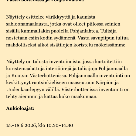
Varaa tilat
Vaellusreitti
YSTÄVÄT
Rakennukset
Jarl Hemmer
Näyttely esittelee värikkyyttä ja kaunista
Saavutettavuus
Markkinat
Rakennusperintö
sabloonamaalausta, jotka ovat olleet piilossa seinien
sisällä kummallakin puolella Pohjanlahtea. Tulisija
Kestävä kehitys
Vuosikertomukset
Museokokoelmat
nostetaan esiin kodin sydämenä. Vasta savupiipun tultua
mahdolliseksi alkoi sisätilojen koristelu mökeissämme.
Turvallisuus
Vuoden Gunnar
Museopedagogiikka
Yhteystiedot
Näyttely on tulosta inventoinnista, jossa kartoitettiin
Käsityö
koristemaalattuja interiöörejä ja tulisijoja Pohjanmaalla
ja Ruotsin Västerbottenissa. Pohjanmaalla inventointi on
Projektit
keskittynyt ruotsinkieliseen maaseutuun Närpiön ja
Uudenkaarlepyyn välillä. Västerbottenissa inventointi on
tehty aiemmin ja kattaa koko maakunnan.
Aukioloajat:
15.–18.6.2026, klo 10.30–14.30