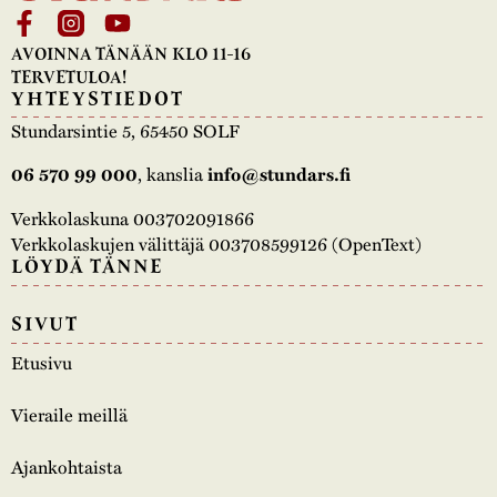
AVOINNA TÄNÄÄN KLO 11-16
TERVETULOA!
YHTEYSTIEDOT
Stundarsintie 5, 65450 SOLF
06 570 99 000
, kanslia
info@stundars.fi
Verkkolaskuna 003702091866
Verkkolaskujen välittäjä 003708599126 (OpenText)
LÖYDÄ TÄNNE
SIVUT
Etusivu
Vieraile meillä
Ajankohtaista