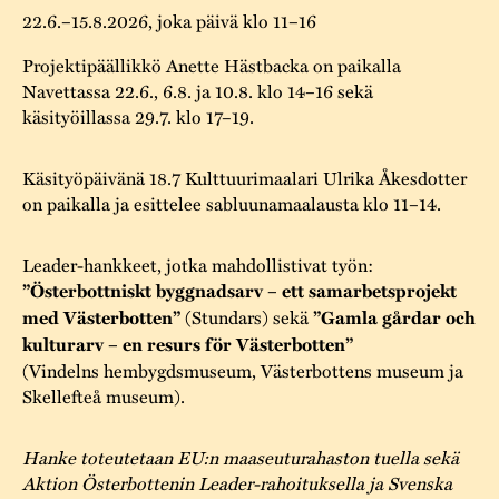
22.6.–15.8.2026, joka päivä klo 11–16
Projektipäällikkö Anette Hästbacka on paikalla
Navettassa 22.6., 6.8. ja 10.8. klo 14–16 sekä
käsityöillassa 29.7. klo 17–19.
Käsityöpäivänä 18.7 Kulttuurimaalari Ulrika Åkesdotter
on paikalla ja esittelee sabluunamaalausta klo 11–14.
Leader-hankkeet, jotka mahdollistivat työn:
”Österbottniskt byggnadsarv – ett samarbetsprojekt
med Västerbotten”
(Stundars) sekä
”Gamla gårdar och
kulturarv – en resurs för Västerbotten”
(Vindelns hembygdsmuseum, Västerbottens museum ja
Skellefteå museum).
Hanke toteutetaan EU:n maaseuturahaston tuella sekä
Aktion Österbottenin Leader-rahoituksella ja Svenska