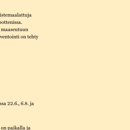
ristemaalattuja
bottenissa.
en maaseutuun
ventointi on tehty
a 22.6., 6.8. ja
on paikalla ja