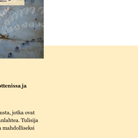
ttenissa ja
usta, jotka ovat
nlahtea. Tulisija
a mahdolliseksi