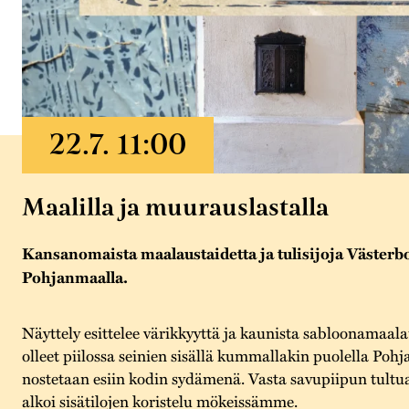
Maalilla ja muurauslastalla
Kansanomaista maalaustaidetta ja tulisijoja Västerbo
Pohjanmaalla.
Näyttely esittelee värikkyyttä ja kaunista sabloonamaala
olleet piilossa seinien sisällä kummallakin puolella Pohja
nostetaan esiin kodin sydämenä. Vasta savupiipun tultu
alkoi sisätilojen koristelu mökeissämme.