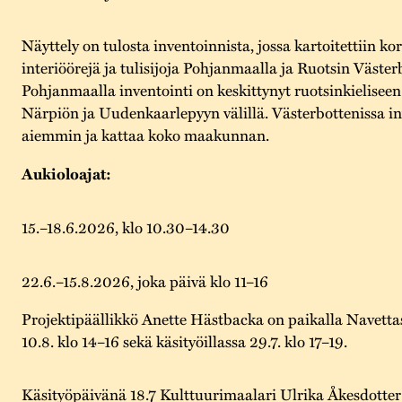
Näyttely on tulosta inventoinnista, jossa kartoitettiin ko
interiöörejä ja tulisijoja Pohjanmaalla ja Ruotsin Väster
Pohjanmaalla inventointi on keskittynyt ruotsinkielise
Närpiön ja Uudenkaarlepyyn välillä. Västerbottenissa in
aiemmin ja kattaa koko maakunnan.
Aukioloajat:
15.–18.6.2026, klo 10.30–14.30
22.6.–15.8.2026, joka päivä klo 11–16
Projektipäällikkö Anette Hästbacka on paikalla Navettass
10.8. klo 14–16 sekä käsityöillassa 29.7. klo 17–19.
Käsityöpäivänä 18.7 Kulttuurimaalari Ulrika Åkesdotter 