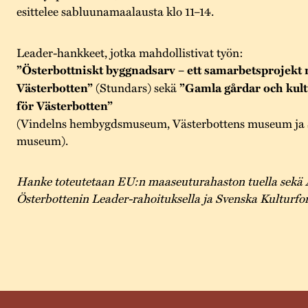
esittelee sabluunamaalausta klo 11–14.
Leader-hankkeet, jotka mahdollistivat työn:
”Österbottniskt byggnadsarv – ett samarbetsprojekt
Västerbotten”
(Stundars) sekä
”Gamla gårdar och kult
för Västerbotten”
(Vindelns hembygdsmuseum, Västerbottens museum ja S
museum).
Hanke toteutetaan EU:n maaseuturahaston tuella sekä 
Österbottenin Leader-rahoituksella ja Svenska Kulturfon