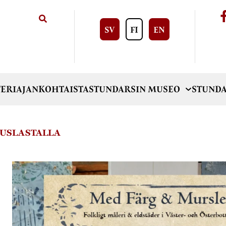
SV
FI
EN
ERI
AJANKOHTAISTA
STUNDARSIN MUSEO
STUNDA
AUSLASTALLA