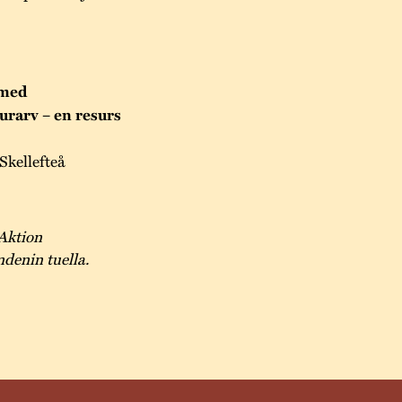
 med
urarv – en resurs
kellefteå
Aktion
denin tuella.