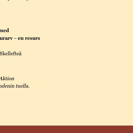
 med
urarv – en resurs
kellefteå
Aktion
denin tuella.