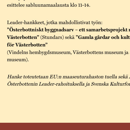
esittelee sabluunamaalausta klo 11–14.
Leader-hankkeet, jotka mahdollistivat työn:
”Österbottniskt byggnadsarv – ett samarbetsprojekt
Västerbotten”
(Stundars) sekä
”Gamla gårdar och kult
för Västerbotten”
(Vindelns hembygdsmuseum, Västerbottens museum ja S
museum).
Hanke toteutetaan EU:n maaseuturahaston tuella sekä 
Österbottenin Leader-rahoituksella ja Svenska Kulturfon