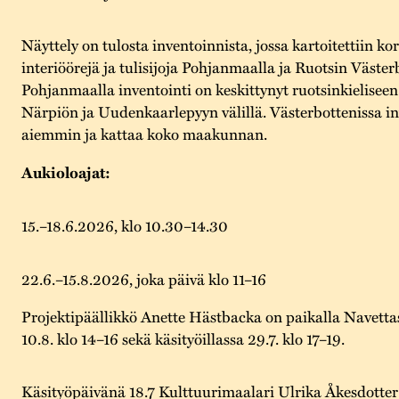
Näyttely on tulosta inventoinnista, jossa kartoitettiin ko
interiöörejä ja tulisijoja Pohjanmaalla ja Ruotsin Väster
Pohjanmaalla inventointi on keskittynyt ruotsinkielise
Närpiön ja Uudenkaarlepyyn välillä. Västerbottenissa in
aiemmin ja kattaa koko maakunnan.
Aukioloajat:
15.–18.6.2026, klo 10.30–14.30
22.6.–15.8.2026, joka päivä klo 11–16
Projektipäällikkö Anette Hästbacka on paikalla Navettass
10.8. klo 14–16 sekä käsityöillassa 29.7. klo 17–19.
Käsityöpäivänä 18.7 Kulttuurimaalari Ulrika Åkesdotter 