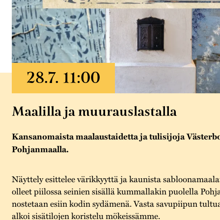
Maalilla ja muurauslastalla
Kansanomaista maalaustaidetta ja tulisijoja Västerbo
Pohjanmaalla.
Näyttely esittelee värikkyyttä ja kaunista sabloonamaala
olleet piilossa seinien sisällä kummallakin puolella Pohja
nostetaan esiin kodin sydämenä. Vasta savupiipun tultu
alkoi sisätilojen koristelu mökeissämme.