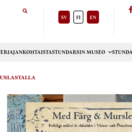
SV
FI
EN
ERI
AJANKOHTAISTA
STUNDARSIN MUSEO
STUNDA
AUSLASTALLA