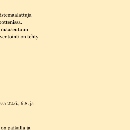
ristemaalattuja
bottenissa.
en maaseutuun
ventointi on tehty
a 22.6., 6.8. ja
on paikalla ja