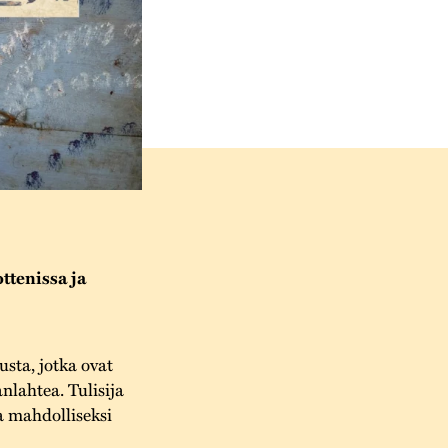
ttenissa ja
usta, jotka ovat
nlahtea. Tulisija
a mahdolliseksi