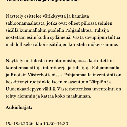
Varaa tilat
Vaellusreitti
YSTÄVÄT
Rakennukset
Jarl Hemmer
Näyttely esittelee värikkyyttä ja kaunista
Saavutettavuus
Markkinat
Rakennusperintö
sabloonamaalausta, jotka ovat olleet piilossa seinien
Kestävä kehitys
sisällä kummallakin puolella Pohjanlahtea. Tulisija
Vuosikertomukset
Museokokoelmat
nostetaan esiin kodin sydämenä. Vasta savupiipun tultua
Turvallisuus
Vuoden Gunnar
mahdolliseksi alkoi sisätilojen koristelu mökeissämme.
Museopedagogiikka
Yhteystiedot
Käsityö
Näyttely on tulosta inventoinnista, jossa kartoitettiin
koristemaalattuja interiöörejä ja tulisijoja Pohjanmaalla
Projektit
ja Ruotsin Västerbottenissa. Pohjanmaalla inventointi on
keskittynyt ruotsinkieliseen maaseutuun Närpiön ja
Uudenkaarlepyyn välillä. Västerbottenissa inventointi on
tehty aiemmin ja kattaa koko maakunnan.
Aukioloajat:
15.–18.6.2026, klo 10.30–14.30