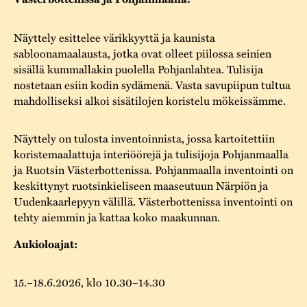
Varaa tilat
Vaellusreitti
YSTÄVÄT
Rakennukset
Jarl Hemmer
Näyttely esittelee värikkyyttä ja kaunista
Saavutettavuus
Markkinat
Rakennusperintö
sabloonamaalausta, jotka ovat olleet piilossa seinien
sisällä kummallakin puolella Pohjanlahtea. Tulisija
Kestävä kehitys
Vuosikertomukset
Museokokoelmat
nostetaan esiin kodin sydämenä. Vasta savupiipun tultua
mahdolliseksi alkoi sisätilojen koristelu mökeissämme.
Turvallisuus
Vuoden Gunnar
Museopedagogiikka
Yhteystiedot
Näyttely on tulosta inventoinnista, jossa kartoitettiin
Käsityö
koristemaalattuja interiöörejä ja tulisijoja Pohjanmaalla
ja Ruotsin Västerbottenissa. Pohjanmaalla inventointi on
Projektit
keskittynyt ruotsinkieliseen maaseutuun Närpiön ja
Uudenkaarlepyyn välillä. Västerbottenissa inventointi on
tehty aiemmin ja kattaa koko maakunnan.
Aukioloajat:
15.–18.6.2026, klo 10.30–14.30