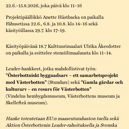
22.6.–15.8.2026, joka päivä klo 11–16
Projektipäällikkö Anette Hästbacka on paikalla
Fähusetissa 22.6., 6.8. ja 10.8. klo 14–16 sekä
käsityöillassa 29.7. klo 17–19.
Käsityöpäivänä 18.7 Kulttuurimaalari Ulrika Åkesdotter
on paikalla ja esittelee stensiilimaalausta klo 11–14.
Leader-hankkeet, jotka mahdollistivat työn:
”Österbottniskt byggnadsarv – ett samarbetsprojekt
med Västerbotten”
(Stundars) sekä
”Gamla gårdar och
kulturarv – en resurs för Västerbotten”
(Vindelns hembygdsmuseum, Västerbottens museum ja
Skellefteå museum).
Hanke toteutetaan EU:n maaseuturahaston tuella sekä
Aktion Österbottenin Leader-rahoituksella ja Svenska