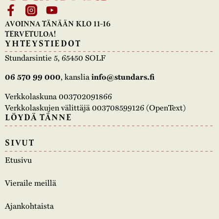
AVOINNA TÄNÄÄN KLO 11-16
TERVETULOA!
YHTEYSTIEDOT
Stundarsintie 5, 65450 SOLF
06 570 99 000
, kanslia
info@stundars.fi
Verkkolaskuna 003702091866
Verkkolaskujen välittäjä 003708599126 (OpenText)
LÖYDÄ TÄNNE
SIVUT
Etusivu
Vieraile meillä
Ajankohtaista