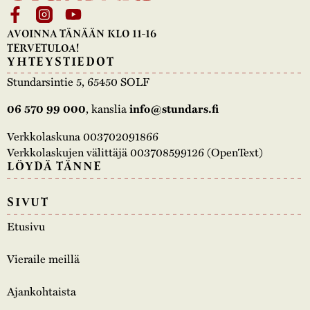
AVOINNA TÄNÄÄN KLO 11-16
TERVETULOA!
YHTEYSTIEDOT
Stundarsintie 5, 65450 SOLF
06 570 99 000
, kanslia
info@stundars.fi
Verkkolaskuna 003702091866
Verkkolaskujen välittäjä 003708599126 (OpenText)
LÖYDÄ TÄNNE
SIVUT
Etusivu
Vieraile meillä
Ajankohtaista