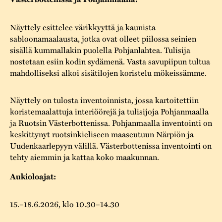
Varaa tilat
Vaellusreitti
YSTÄVÄT
Rakennukset
Jarl Hemmer
Näyttely esittelee värikkyyttä ja kaunista
Saavutettavuus
Markkinat
Rakennusperintö
sabloonamaalausta, jotka ovat olleet piilossa seinien
sisällä kummallakin puolella Pohjanlahtea. Tulisija
Kestävä kehitys
Vuosikertomukset
Museokokoelmat
nostetaan esiin kodin sydämenä. Vasta savupiipun tultua
mahdolliseksi alkoi sisätilojen koristelu mökeissämme.
Turvallisuus
Vuoden Gunnar
Museopedagogiikka
Yhteystiedot
Näyttely on tulosta inventoinnista, jossa kartoitettiin
Käsityö
koristemaalattuja interiöörejä ja tulisijoja Pohjanmaalla
ja Ruotsin Västerbottenissa. Pohjanmaalla inventointi on
Projektit
keskittynyt ruotsinkieliseen maaseutuun Närpiön ja
Uudenkaarlepyyn välillä. Västerbottenissa inventointi on
tehty aiemmin ja kattaa koko maakunnan.
Aukioloajat:
15.–18.6.2026, klo 10.30–14.30