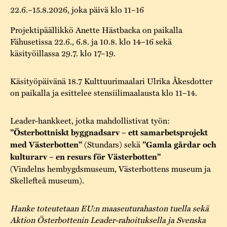
22.6.–15.8.2026, joka päivä klo 11–16
Projektipäällikkö Anette Hästbacka on paikalla
Fähusetissa 22.6., 6.8. ja 10.8. klo 14–16 sekä
käsityöillassa 29.7. klo 17–19.
Käsityöpäivänä 18.7 Kulttuurimaalari Ulrika Åkesdotter
on paikalla ja esittelee stensiilimaalausta klo 11–14.
Leader-hankkeet, jotka mahdollistivat työn:
”Österbottniskt byggnadsarv – ett samarbetsprojekt
med Västerbotten”
(Stundars) sekä
”Gamla gårdar och
kulturarv – en resurs för Västerbotten”
(Vindelns hembygdsmuseum, Västerbottens museum ja
Skellefteå museum).
Hanke toteutetaan EU:n maaseuturahaston tuella sekä
Aktion Österbottenin Leader-rahoituksella ja Svenska