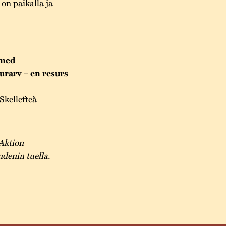
on paikalla ja
 med
urarv – en resurs
kellefteå
Aktion
denin tuella.