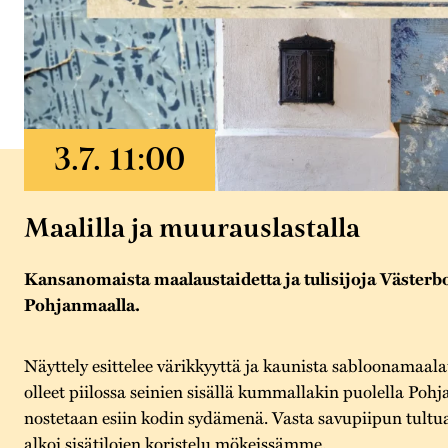
Maalilla ja muurauslastalla
Kansanomaista maalaustaidetta ja tulisijoja Västerbo
Pohjanmaalla.
Näyttely esittelee värikkyyttä ja kaunista sabloonamaala
olleet piilossa seinien sisällä kummallakin puolella Pohja
nostetaan esiin kodin sydämenä. Vasta savupiipun tultu
alkoi sisätilojen koristelu mökeissämme.