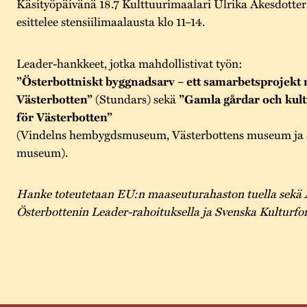
Käsityöpäivänä 18.7 Kulttuurimaalari Ulrika Åkesdotter 
esittelee stensiilimaalausta klo 11–14.
Leader-hankkeet, jotka mahdollistivat työn:
”Österbottniskt byggnadsarv – ett samarbetsprojekt
Västerbotten”
(Stundars) sekä
”Gamla gårdar och kult
för Västerbotten”
(Vindelns hembygdsmuseum, Västerbottens museum ja S
museum).
Hanke toteutetaan EU:n maaseuturahaston tuella sekä 
Österbottenin Leader-rahoituksella ja Svenska Kulturfon