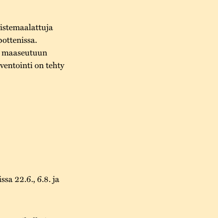
ristemaalattuja
bottenissa.
en maaseutuun
ventointi on tehty
sa 22.6., 6.8. ja