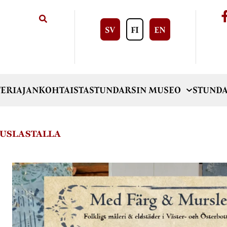
SV
FI
EN
ERI
AJANKOHTAISTA
STUNDARSIN MUSEO
STUNDA
AUSLASTALLA