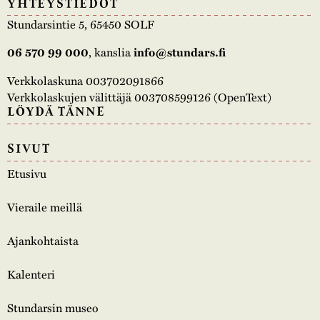
YHTEYSTIEDOT
Stundarsintie 5, 65450 SOLF
06 570 99 000
, kanslia
info@stundars.fi
Verkkolaskuna 003702091866
Verkkolaskujen välittäjä 003708599126 (OpenText)
LÖYDÄ TÄNNE
SIVUT
Etusivu
Vieraile meillä
Ajankohtaista
Kalenteri
Stundarsin museo