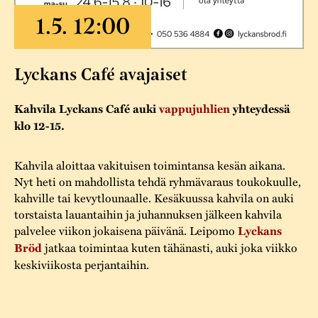
Varaa tilat
Vaellusreitti
YSTÄVÄT
Rakennukset
Jarl Hemmer
Saavutettavuus
Markkinat
Rakennusperintö
Lyckans Café avajaiset
Kestävä kehitys
Vuosikertomukset
Museokokoelmat
Turvallisuus
Kahvila Lyckans Café auki
vappujuhlien
yhteydessä
Vuoden Gunnar
Museopedagogiikka
klo 12-15.
Yhteystiedot
Käsityö
Kahvila aloittaa vakituisen toimintansa kesän aikana.
Projektit
Nyt heti on mahdollista tehdä ryhmävaraus toukokuulle,
kahville tai kevytlounaalle. Kesäkuussa kahvila on auki
torstaista lauantaihin ja juhannuksen jälkeen kahvila
palvelee viikon jokaisena päivänä. Leipomo
Lyckans
Bröd
jatkaa toimintaa kuten tähänasti, auki joka viikko
keskiviikosta perjantaihin.