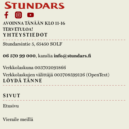
AVOINNA TÄNÄÄN KLO 11-16
TERVETULOA!
YHTEYSTIEDOT
Stundarsintie 5, 65450 SOLF
, kanslia
06 570 99 000
info@stundars.fi
Verkkolaskuna 003702091866
Verkkolaskujen välittäjä 003708599126 (OpenText)
LÖYDÄ TÄNNE
SIVUT
Etusivu
Vieraile meillä