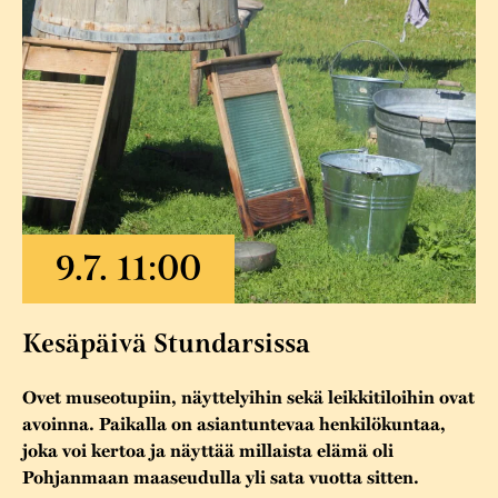
Varaa tilat
Vaellusreitti
YSTÄVÄT
Rakennukset
Jarl Hemmer
Saavutettavuus
Markkinat
Rakennusperintö
Kestävä kehitys
Vuosikertomukset
Museokokoelmat
Turvallisuus
Vuoden Gunnar
Museopedagogiikka
Yhteystiedot
Käsityö
Projektit
Kesäpäivä Stundarsissa
Ovet museotupiin, näyttelyihin sekä leikkitiloihin ovat
avoinna. Paikalla on asiantuntevaa henkilökuntaa,
joka voi kertoa ja näyttää millaista elämä oli
Pohjanmaan maaseudulla yli sata vuotta sitten.