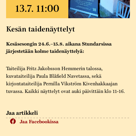
Varaa tilat
Vaellusreitti
YSTÄVÄT
Rakennukset
Jarl Hemmer
Saavutettavuus
Markkinat
Rakennusperintö
Kesän taidenäyttelyt
Kestävä kehitys
Vuosikertomukset
Museokokoelmat
Kesäsesongin 24.6.–15.8. aikana Stundarsissa
Turvallisuus
Vuoden Gunnar
Museopedagogiikka
järjestetään kolme taidenäyttelyä:
Yhteystiedot
Käsityö
Taiteilija Fritz Jakobsson Hemmerin talossa,
kuvataiteilija Paula Blåfield Navetassa, sekä
Projektit
kirjontataiteilija Pernilla Vikström Kivenhakkaajan
tuvassa. Kaikki näyttelyt ovat auki päivittäin klo 11-16.
Jaa artikkeli
Jaa Facebookissa