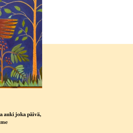
 auki joka päivä,
olme