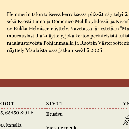
Hemmerin talon toisessa kerroksessa pitävät näyttelyitä
sekä Kyösti Linna ja Domenico Melillo yhdessä, ja Kive
on Riikka Helmisen näyttely. Navetassa järjestetään ”Maa
muurauslastalla”-näyttely, joka kertoo perinteisistä tulisi
maalaustavoista Pohjanmaalla ja Ruotsin Västerbotteniss
näyttely Maalaistalossa jatkuu kesällä 2026.
EDOT
SIVUT
Y
e 5, 65450 SOLF
Etusivu
00
, kanslia
Vieraile meillä