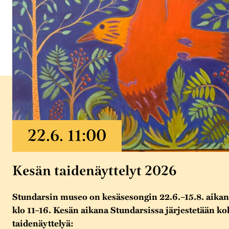
Kesän taidenäyttelyt 2026
Stundarsin museo on kesäsesongin 22.6.–15.8. aikana
klo 11–16. Kesän aikana Stundarsissa järjestetään k
taidenäyttelyä: