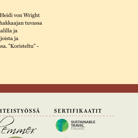
 Heidi von Wright
nhakkaajan tuvassa
lilla ja
joista ja
a. ”Koristeltu” -
HTEISTYÖSSÄ
SERTIFIKAATIT