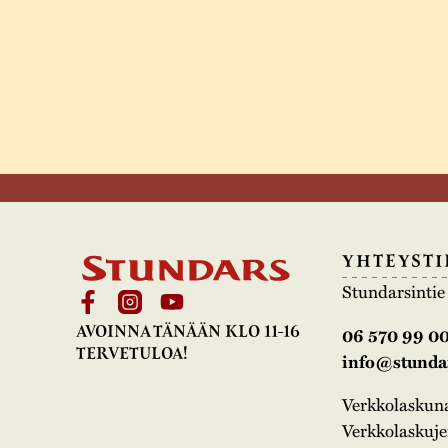
YHTEYSTI
Stundarsinti
AVOINNA TÄNÄÄN KLO 11-16
06 570 99 0
TERVETULOA!
info@stundar
Verkkolasku
Verkkolaskujen