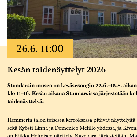
Kesän taidenäyttelyt 2026
Stundarsin museo on kesäsesongin 22.6.–15.8. aikana
klo 11–16. Kesän aikana Stundarsissa järjestetään k
taidenäyttelyä:
Hemmerin talon toisessa kerroksessa pitävät näyttelyitä
sekä Kyösti Linna ja Domenico Melillo yhdessä, ja Kive
on Riikka Helmisen näyttely. Navetassa järjestetään ”Maa