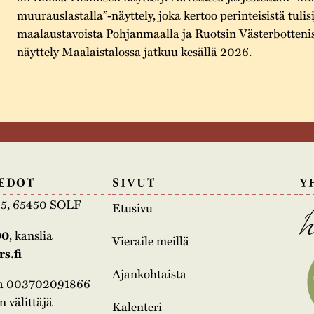
muurauslastalla”-näyttely, joka kertoo perinteisistä tulisi
maalaustavoista Pohjanmaalla ja Ruotsin Västerbotteniss
näyttely Maalaistalossa jatkuu kesällä 2026.
EDOT
SIVUT
Y
e 5, 65450 SOLF
Etusivu
00
, kanslia
Vieraile meillä
s.fi
Ajankohtaista
na 003702091866
 välittäjä
Kalenteri