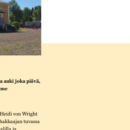
 auki joka päivä,
olme
 Heidi von Wright
nhakkaajan tuvassa
lilla ja