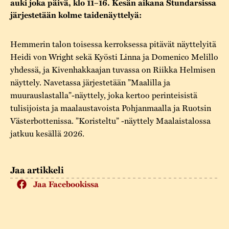
auki joka päivä, klo 11–16. Kesän aikana Stundarsissa
Varaa tilat
Vaellusreitti
YSTÄVÄT
Rakennukset
järjestetään kolme taidenäyttelyä:
Jarl Hemmer
Saavutettavuus
Markkinat
Rakennusperintö
Hemmerin talon toisessa kerroksessa pitävät näyttelyitä
Kestävä kehitys
Vuosikertomukset
Heidi von Wright sekä Kyösti Linna ja Domenico Melillo
Museokokoelmat
yhdessä, ja Kivenhakkaajan tuvassa on Riikka Helmisen
Turvallisuus
Vuoden Gunnar
näyttely. Navetassa järjestetään ”Maalilla ja
Museopedagogiikka
muurauslastalla”-näyttely, joka kertoo perinteisistä
Yhteystiedot
Käsityö
tulisijoista ja maalaustavoista Pohjanmaalla ja Ruotsin
Västerbottenissa. ”Koristeltu” -näyttely Maalaistalossa
Projektit
jatkuu kesällä 2026.
Jaa artikkeli
Jaa Facebookissa