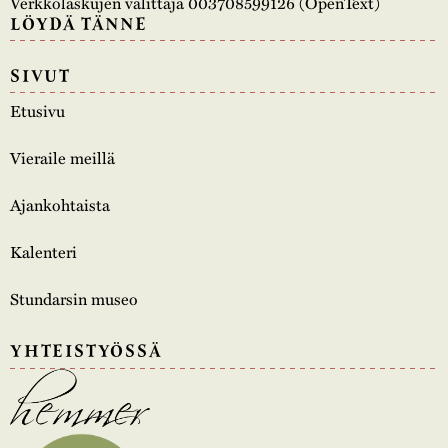
Verkkolaskujen välittäjä 003708599126 (OpenText)
LÖYDÄ TÄNNE
SIVUT
Etusivu
Vieraile meillä
Ajankohtaista
Kalenteri
Stundarsin museo
YHTEISTYÖSSÄ