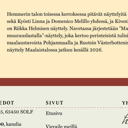
Hemmerin talon toisessa kerroksessa pitävät näyttelyitä
sekä Kyösti Linna ja Domenico Melillo yhdessä, ja Kive
on Riikka Helmisen näyttely. Navetassa järjestetään ”Maa
muurauslastalla”-näyttely, joka kertoo perinteisistä tulisi
maalaustavoista Pohjanmaalla ja Ruotsin Västerbotteniss
näyttely Maalaistalossa jatkuu kesällä 2026.
EDOT
SIVUT
Y
e 5, 65450 SOLF
Etusivu
00
, kanslia
Vieraile meillä