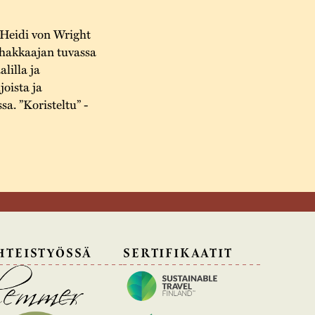
 Heidi von Wright
nhakkaajan tuvassa
lilla ja
joista ja
a. ”Koristeltu” -
HTEISTYÖSSÄ
SERTIFIKAATIT