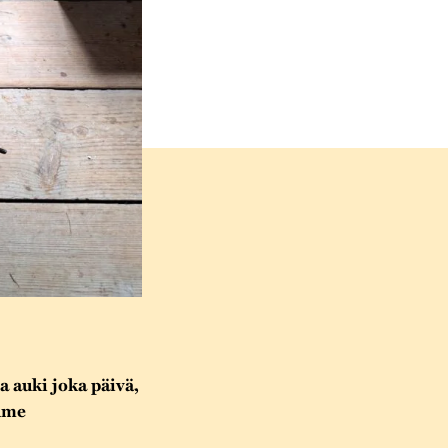
 auki joka päivä,
olme