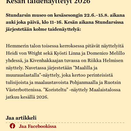
Kesän taidenäyttelyt 2026
Varaa tilat
Vaellusreitti
YSTÄVÄT
Rakennukset
Jarl Hemmer
Stundarsin museo on kesäsesongin 22.6.–15.8. aikana
Saavutettavuus
Markkinat
Rakennusperintö
auki joka päivä, klo 11–16. Kesän aikana Stundarsissa
järjestetään kolme taidenäyttelyä:
Kestävä kehitys
Vuosikertomukset
Museokokoelmat
Turvallisuus
Vuoden Gunnar
Hemmerin talon toisessa kerroksessa pitävät näyttelyitä
Museopedagogiikka
Heidi von Wright sekä Kyösti Linna ja Domenico Melillo
Yhteystiedot
yhdessä, ja Kivenhakkaajan tuvassa on Riikka Helmisen
Käsityö
näyttely. Navetassa järjestetään ”Maalilla ja
Projektit
muurauslastalla”-näyttely, joka kertoo perinteisistä
tulisijoista ja maalaustavoista Pohjanmaalla ja Ruotsin
Västerbottenissa. ”Koristeltu” -näyttely Maalaistalossa
jatkuu kesällä 2026.
Jaa artikkeli
Jaa Facebookissa