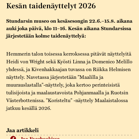
Varaa tilat
Vaellusreitti
YSTÄVÄT
Kesän taidenäyttelyt 2026
Rakennukset
Jarl Hemmer
Saavutettavuus
Markkinat
Stundarsin museo on kesäsesongin 22.6.–15.8. aikana
Rakennusperintö
auki joka päivä, klo 11–16. Kesän aikana Stundarsissa
Kestävä kehitys
Vuosikertomukset
järjestetään kolme taidenäyttelyä:
Museokokoelmat
Turvallisuus
Vuoden Gunnar
Museopedagogiikka
Hemmerin talon toisessa kerroksessa pitävät näyttelyitä
Yhteystiedot
Heidi von Wright sekä Kyösti Linna ja Domenico Melillo
Käsityö
yhdessä, ja Kivenhakkaajan tuvassa on Riikka Helmisen
näyttely. Navetassa järjestetään ”Maalilla ja
Projektit
muurauslastalla”-näyttely, joka kertoo perinteisistä
tulisijoista ja maalaustavoista Pohjanmaalla ja Ruotsin
Västerbottenissa. ”Koristeltu” -näyttely Maalaistalossa
jatkuu kesällä 2026.
Jaa artikkeli
Jaa Facebookissa