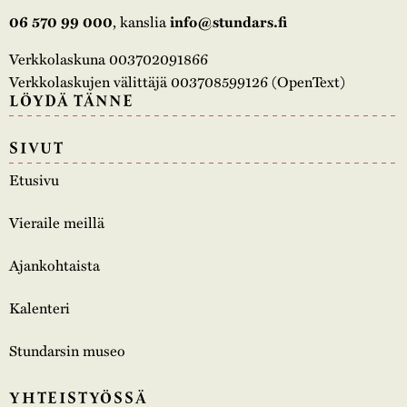
, kanslia
06 570 99 000
info@stundars.fi
Verkkolaskuna 003702091866
Verkkolaskujen välittäjä 003708599126 (OpenText)
LÖYDÄ TÄNNE
SIVUT
Etusivu
Vieraile meillä
Ajankohtaista
Kalenteri
Stundarsin museo
YHTEISTYÖSSÄ