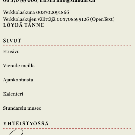
Verkkolaskuna 003702091866
Verkkolaskujen välittäjä 003708599126 (OpenText)
LÖYDÄ TÄNNE
SIVUT
Etusivu
Vieraile meillä
Ajankohtaista
Kalenteri
Stundarsin museo
YHTEISTYÖSSÄ