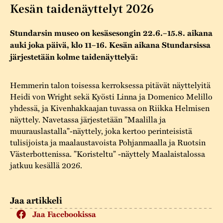
Varaa tilat
Vaellusreitti
YSTÄVÄT
Kesän taidenäyttelyt 2026
Rakennukset
Jarl Hemmer
Saavutettavuus
Markkinat
Stundarsin museo on kesäsesongin 22.6.–15.8. aikana
Rakennusperintö
auki joka päivä, klo 11–16. Kesän aikana Stundarsissa
Kestävä kehitys
Vuosikertomukset
järjestetään kolme taidenäyttelyä:
Museokokoelmat
Turvallisuus
Vuoden Gunnar
Museopedagogiikka
Hemmerin talon toisessa kerroksessa pitävät näyttelyitä
Yhteystiedot
Heidi von Wright sekä Kyösti Linna ja Domenico Melillo
Käsityö
yhdessä, ja Kivenhakkaajan tuvassa on Riikka Helmisen
näyttely. Navetassa järjestetään ”Maalilla ja
Projektit
muurauslastalla”-näyttely, joka kertoo perinteisistä
tulisijoista ja maalaustavoista Pohjanmaalla ja Ruotsin
Västerbottenissa. ”Koristeltu” -näyttely Maalaistalossa
jatkuu kesällä 2026.
Jaa artikkeli
Jaa Facebookissa