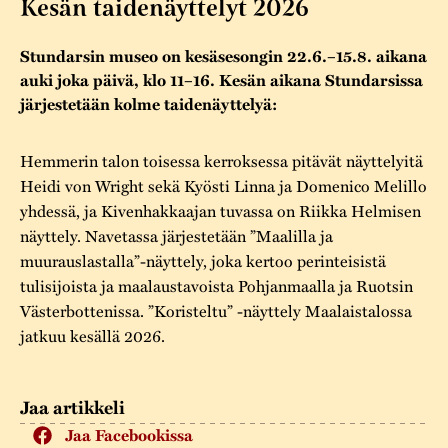
Kesän taidenäyttelyt 2026
Varaa tilat
Vaellusreitti
YSTÄVÄT
Rakennukset
Jarl Hemmer
Stundarsin museo on kesäsesongin 22.6.–15.8. aikana
Saavutettavuus
Markkinat
Rakennusperintö
auki joka päivä, klo 11–16. Kesän aikana Stundarsissa
Kestävä kehitys
järjestetään kolme taidenäyttelyä:
Vuosikertomukset
Museokokoelmat
Turvallisuus
Vuoden Gunnar
Hemmerin talon toisessa kerroksessa pitävät näyttelyitä
Museopedagogiikka
Heidi von Wright sekä Kyösti Linna ja Domenico Melillo
Yhteystiedot
Käsityö
yhdessä, ja Kivenhakkaajan tuvassa on Riikka Helmisen
näyttely. Navetassa järjestetään ”Maalilla ja
Projektit
muurauslastalla”-näyttely, joka kertoo perinteisistä
tulisijoista ja maalaustavoista Pohjanmaalla ja Ruotsin
Västerbottenissa. ”Koristeltu” -näyttely Maalaistalossa
jatkuu kesällä 2026.
Jaa artikkeli
Jaa Facebookissa