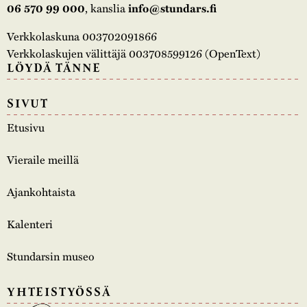
, kanslia
06 570 99 000
info@stundars.fi
Verkkolaskuna 003702091866
Verkkolaskujen välittäjä 003708599126 (OpenText)
LÖYDÄ TÄNNE
SIVUT
Etusivu
Vieraile meillä
Ajankohtaista
Kalenteri
Stundarsin museo
YHTEISTYÖSSÄ