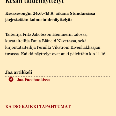
Kesän taidenäyttelyt
Varaa tilat
Vaellusreitti
YSTÄVÄT
Rakennukset
Jarl Hemmer
Kesäsesongin 24.6.–15.8. aikana Stundarsissa
Saavutettavuus
Markkinat
Rakennusperintö
järjestetään kolme taidenäyttelyä:
Kestävä kehitys
Vuosikertomukset
Museokokoelmat
Taiteilija Fritz Jakobsson Hemmerin talossa,
Turvallisuus
Vuoden Gunnar
kuvataiteilija Paula Blåfield Navetassa, sekä
Museopedagogiikka
kirjontataiteilija Pernilla Vikström Kivenhakkaajan
Yhteystiedot
tuvassa. Kaikki näyttelyt ovat auki päivittäin klo 11-16.
Käsityö
Projektit
Jaa artikkeli
Jaa Facebookissa
KATSO KAIKKI TAPAHTUMAT