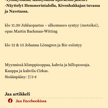
Varaa tilat
Vaellusreitti
YSTÄVÄT
-Näyttelyt Hemmerintalolla, Kivenhakkajan tuvassa
Rakennukset
Jarl Hemmer
ja Navetassa.
Saavutettavuus
Markkinat
Rakennusperintö
Kestävä kehitys
klo 11.30 Juhlaopastus – ulkomuseo syntyy (ruotsiksi),
Vuosikertomukset
Museokokoelmat
opas Martin Backman-Witting
Turvallisuus
Vuoden Gunnar
Museopedagogiikka
klo 12 & 13 Johanna Lönngren ja Rie esiintyy
Yhteystiedot
Käsityö
Projektit
Myynnissä klimppisoppaa, kahvia ja hillopossuja.
Kauppa ja kahvila Cirkas.
Sisäänpääsy: 7/3 €
Jaa artikkeli
Jaa Facebookissa