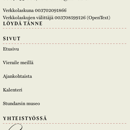
Verkkolaskuna 003702091866
Verkkolaskujen välittäjä 003708599126 (OpenText)
LÖYDÄ TÄNNE
SIVUT
Etusivu
Vieraile meillä
Ajankohtaista
Kalenteri
Stundarsin museo
YHTEISTYÖSSÄ