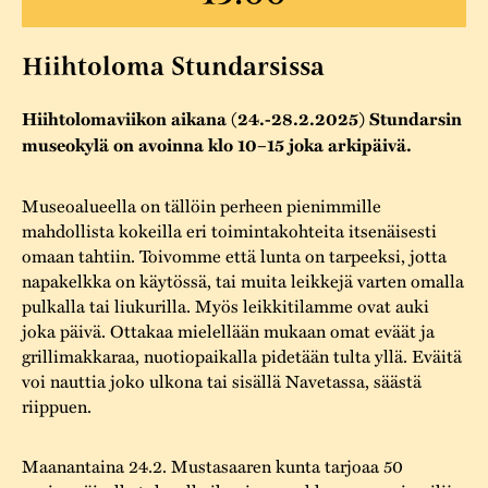
Varaa tilat
Vaellusreitti
YSTÄVÄT
Rakennukset
Jarl Hemmer
Saavutettavuus
Hiihtoloma Stundarsissa
Markkinat
Rakennusperintö
Kestävä kehitys
Hiihtolomaviikon aikana (24.-28.2.2025) Stundarsin
Vuosikertomukset
Museokokoelmat
museokylä on avoinna klo 10–15 joka arkipäivä.
Turvallisuus
Vuoden Gunnar
Museopedagogiikka
Museoalueella on tällöin perheen pienimmille
Yhteystiedot
Käsityö
mahdollista kokeilla eri toimintakohteita itsenäisesti
omaan tahtiin. Toivomme että lunta on tarpeeksi, jotta
Projektit
napakelkka on käytössä, tai muita leikkejä varten omalla
pulkalla tai liukurilla. Myös leikkitilamme ovat auki
joka päivä. Ottakaa mielellään mukaan omat eväät ja
grillimakkaraa, nuotiopaikalla pidetään tulta yllä. Eväitä
voi nauttia joko ulkona tai sisällä Navetassa, säästä
riippuen.
Maanantaina 24.2. Mustasaaren kunta tarjoaa 50