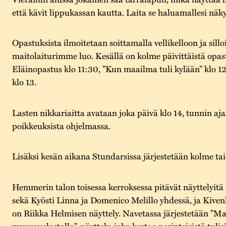
että kävit lippukassan kautta. Laita se haluamallesi näky
Opastuksista ilmoitetaan soittamalla vellikelloon ja sill
maitolaiturimme luo. Kesällä on kolme päivittäistä opas
Eläinopastus klo 11:30, ”Kun maailma tuli kylään” klo 12
klo 13.
Lasten nikkariaitta avataan joka päivä klo 14, tunnin a
poikkeuksista ohjelmassa.
Lisäksi kesän aikana Stundarsissa järjestetään kolme ta
Hemmerin talon toisessa kerroksessa pitävät näyttelyitä
sekä Kyösti Linna ja Domenico Melillo yhdessä, ja Kive
on Riikka Helmisen näyttely. Navetassa järjestetään ”Maa
muurauslastalla”-näyttely, joka kertoo perinteisistä tulisi