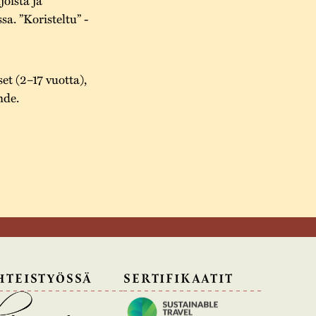
a. ”Koristeltu” -
set (2–17 vuotta),
hde.
HTEISTYÖSSÄ
SERTIFIKAATIT