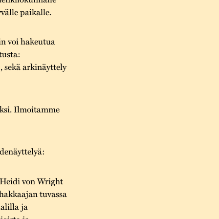
välle paikalle.
oin voi hakeutua
tusta:
, sekä arkinäyttely
jaksi. Ilmoitamme
idenäyttelyä:
 Heidi von Wright
nhakkaajan tuvassa
lilla ja
joista ja