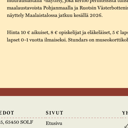
maalaustavoista Pohjanmaalla ja Ruotsin Västerbotteniss
näyttely Maalaistalossa jatkuu kesällä 2026.
Hinta 10 € aikuiset, 8 € opiskelijat ja eläkeläiset, 5 € lap
lapset 0–1 vuotta ilmaiseksi. Stundars on museokorttiko
EDOT
SIVUT
Y
e 5, 65450 SOLF
Etusivu