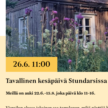
Tavallinen kesäpäivä Stundarsissa
Meillä on auki 22.6.–15.8. joka päivä klo 11–16.
Vierailun alussa jokainen saa tarralapun, mikä näyttää 