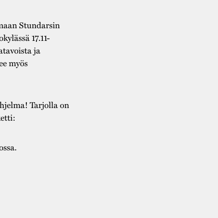
umaan Stundarsin
ylässä 17.11-
atavoista ja
see myös
hjelma! Tarjolla on
etti:
ossa.