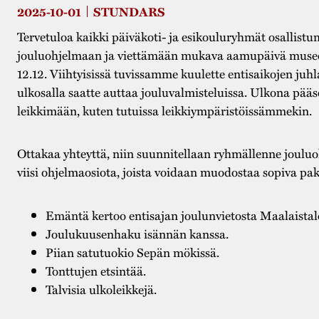
2025-10-01
STUNDARS
Tervetuloa kaikki päiväkoti- ja esikouluryhmät osallist
jouluohjelmaan ja viettämään mukava aamupäivä museok
12.12. Viihtyisissä tuvissamme kuulette entisaikojen juhl
ulkosalla saatte auttaa jouluvalmisteluissa. Ulkona pää
leikkimään, kuten tutuissa leikkiympäristöissämmekin.
Ottakaa yhteyttä, niin suunnitellaan ryhmällenne jouluo
viisi ohjelmaosiota, joista voidaan muodostaa sopiva pak
Emäntä kertoo entisajan joulunvietosta Maalaistal
Joulukuusenhaku isännän kanssa.
Piian satutuokio Sepän mökissä.
Tonttujen etsintää.
Talvisia ulkoleikkejä.