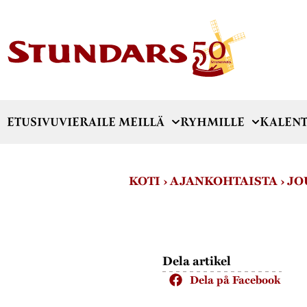
ETUSIVU
VIERAILE MEILLÄ
RYHMILLE
KALENT
KOTI
›
AJANKOHTAISTA
›
JO
Dela artikel
Dela på Facebook