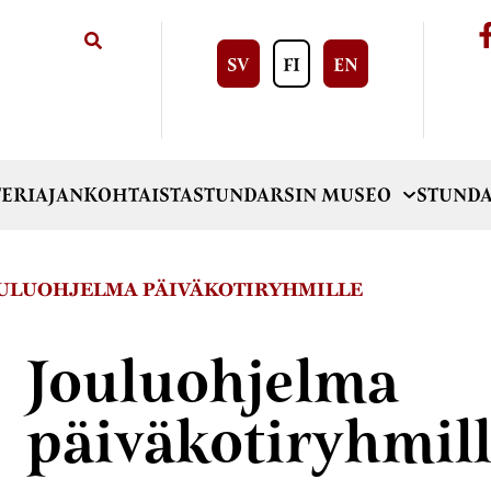
SV
FI
EN
ERI
AJANKOHTAISTA
STUNDARSIN MUSEO
STUNDA
ULUOHJELMA PÄIVÄKOTIRYHMILLE
Jouluohjelma
päiväkotiryhmil