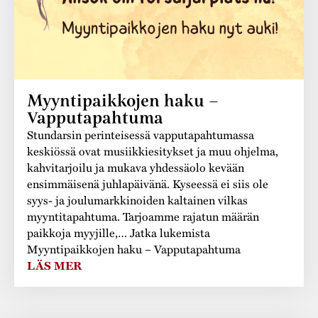
Myyntipaikkojen haku –
Vapputapahtuma
Stundarsin perinteisessä vapputapahtumassa
keskiössä ovat musiikkiesitykset ja muu ohjelma,
kahvitarjoilu ja mukava yhdessäolo kevään
ensimmäisenä juhlapäivänä. Kyseessä ei siis ole
syys- ja joulumarkkinoiden kaltainen vilkas
myyntitapahtuma. Tarjoamme rajatun määrän
paikkoja myyjille,… Jatka lukemista
Myyntipaikkojen haku – Vapputapahtuma
LÄS MER