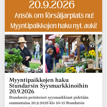
Varaa tilat
Vaellusreitti
YSTÄVÄT
Rakennukset
Jarl Hemmer
Saavutettavuus
Markkinat
Rakennusperintö
Kestävä kehitys
Vuosikertomukset
Museokokoelmat
Turvallisuus
Vuoden Gunnar
Museopedagogiikka
Yhteystiedot
Käsityö
Projektit
Myyntipaikkojen haku
Stundarsin Syysmarkkinoihin
20.9.2026
Stundarsin perinteiset syysmarkkinat pidetään
sunnuntaina 20.9.2026 klo 10-15 Stundarsin