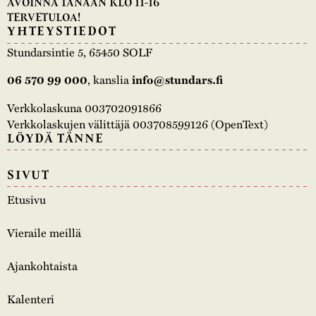
AVOINNA TÄNÄÄN KLO 11-16
TERVETULOA!
YHTEYSTIEDOT
Stundarsintie 5, 65450 SOLF
06 570 99 000
, kanslia
info@stundars.fi
Verkkolaskuna 003702091866
Verkkolaskujen välittäjä 003708599126 (OpenText)
LÖYDÄ TÄNNE
SIVUT
Etusivu
Vieraile meillä
Ajankohtaista
Kalenteri