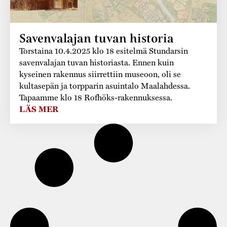
Varaa tilat
Vaellusreitti
YSTÄVÄT
Rakennukset
Jarl Hemmer
Saavutettavuus
Markkinat
Rakennusperintö
Savenvalajan tuvan historia
Torstaina 10.4.2025 klo 18 esitelmä Stundarsin
Kestävä kehitys
Vuosikertomukset
Museokokoelmat
savenvalajan tuvan historiasta. Ennen kuin
kyseinen rakennus siirrettiin museoon, oli se
Turvallisuus
Vuoden Gunnar
Museopedagogiikka
kultasepän ja torpparin asuintalo Maalahdessa.
Tapaamme klo 18 Rofhöks-rakennuksessa.
Yhteystiedot
Käsityö
LÄS MER
Projektit