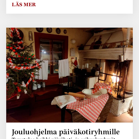
LÄS MER
Jouluohjelma päiväkotiryhmille