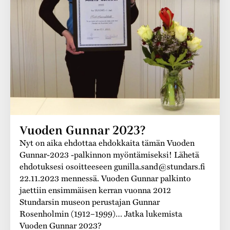
Varaa tilat
Vaellusreitti
YSTÄVÄT
Rakennukset
Jarl Hemmer
Saavutettavuus
Markkinat
Rakennusperintö
Kestävä kehitys
Vuosikertomukset
Museokokoelmat
Turvallisuus
Vuoden Gunnar
Museopedagogiikka
Yhteystiedot
Käsityö
Vuoden Gunnar 2023?
Projektit
Nyt on aika ehdottaa ehdokkaita tämän Vuoden
Gunnar-2023 -palkinnon myöntämiseksi! Lähetä
ehdotuksesi osoitteeseen gunilla.sand@stundars.fi
22.11.2023 mennessä. Vuoden Gunnar palkinto
jaettiin ensimmäisen kerran vuonna 2012
Stundarsin museon perustajan Gunnar
Rosenholmin (1912–1999)… Jatka lukemista
Vuoden Gunnar 2023?