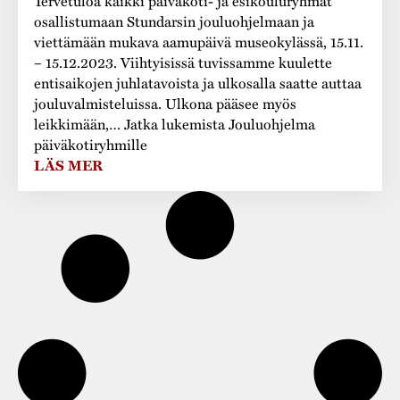
Tervetuloa kaikki päiväkoti- ja esikouluryhmät
osallistumaan Stundarsin jouluohjelmaan ja
viettämään mukava aamupäivä museokylässä, 15.11.
– 15.12.2023. Viihtyisissä tuvissamme kuulette
entisaikojen juhlatavoista ja ulkosalla saatte auttaa
jouluvalmisteluissa. Ulkona pääsee myös
leikkimään,… Jatka lukemista Jouluohjelma
päiväkotiryhmille
LÄS MER